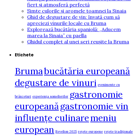
fiert și atmosferă perfectă
Simte culorile și aromele toamnei la Sinaia
Ghid de degustare de vin: învață cum să
apreciezi vinurile locale cu Bruma
Explorează bucătăria spaniolă: „Aducem
marea la Sinaia” cu paella
Ghidul complet al unei seri reușite la Bruma
Etichete
Bruma
bucătăria europeană
degustare de vinuri
evenimente cu
gastronomie
brânzeturi
experiența somelierilor
europeană
gastronomie vin
influențe culinare
meniu
european
Revelion 2025
rețete europene
rețete tradiționale