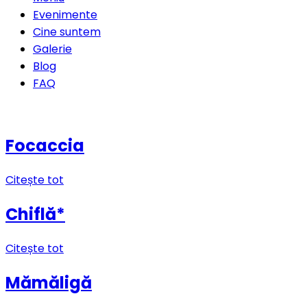
Evenimente
Cine suntem
Galerie
Blog
FAQ
Rezervă o masă
Focaccia
Citește tot
Chiflă*
Citește tot
Mămăligă