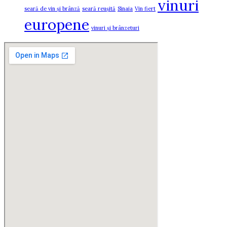
vinuri
seară de vin și brânză
seară reușită
Sinaia
Vin fiert
europene
vinuri și brânzeturi