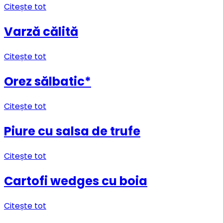
Citește tot
Varză călită
Citește tot
Orez sălbatic*
Citește tot
Piure cu salsa de trufe
Citește tot
Cartofi wedges cu boia
Citește tot