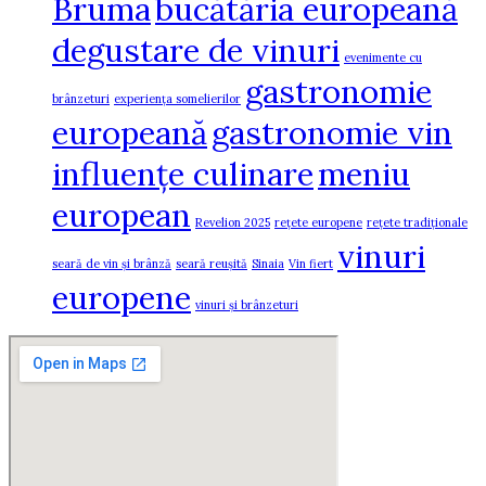
Bruma
bucătăria europeană
degustare de vinuri
evenimente cu
gastronomie
brânzeturi
experiența somelierilor
europeană
gastronomie vin
influențe culinare
meniu
european
Revelion 2025
rețete europene
rețete tradiționale
vinuri
seară de vin și brânză
seară reușită
Sinaia
Vin fiert
europene
vinuri și brânzeturi