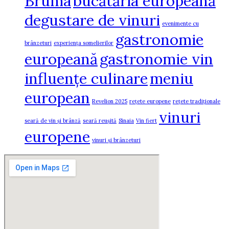
Bruma
bucătăria europeană
degustare de vinuri
evenimente cu
gastronomie
brânzeturi
experiența somelierilor
europeană
gastronomie vin
influențe culinare
meniu
european
Revelion 2025
rețete europene
rețete tradiționale
vinuri
seară de vin și brânză
seară reușită
Sinaia
Vin fiert
europene
vinuri și brânzeturi