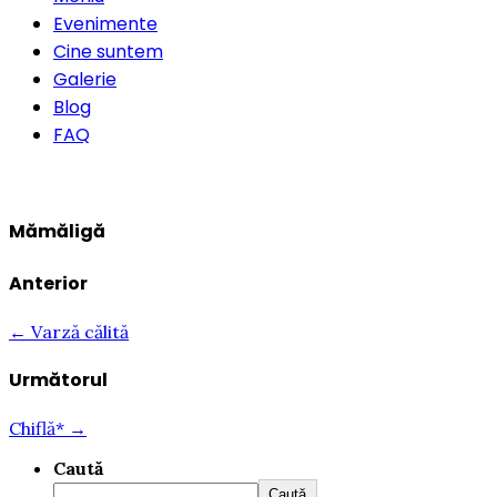
Evenimente
Cine suntem
Galerie
Blog
FAQ
Rezervă o masă
Mămăligă
Anterior
← Varză călită
Următorul
Chiflă* →
Caută
Caută