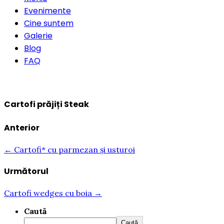
Evenimente
Cine suntem
Galerie
Blog
FAQ
Rezervă o masă
Cartofi prăjiți Steak
Anterior
← Cartofi* cu parmezan și usturoi
Următorul
Cartofi wedges cu boia →
Caută
Caută