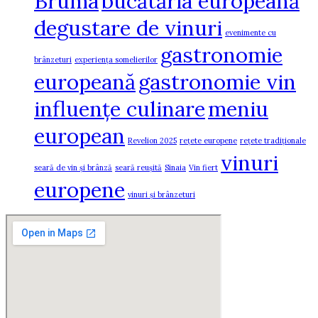
Bruma
bucătăria europeană
degustare de vinuri
evenimente cu
gastronomie
brânzeturi
experiența somelierilor
europeană
gastronomie vin
influențe culinare
meniu
european
Revelion 2025
rețete europene
rețete tradiționale
vinuri
seară de vin și brânză
seară reușită
Sinaia
Vin fiert
europene
vinuri și brânzeturi