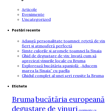
Articole
Evenimente
Uncategorized
Postări recente
Adaugă personalitate toamnei: rețetă de vin
fiert și atmosferă perfectă
Simte culorile și aromele toamnei la Sinaia
Ghid de degustare de vin: învață cum să
apreciezi vinurile locale cu Bruma
Explorează bucătăria spaniolă: „Aducem
marea la Sinaia” cu paella
Ghidul complet al unei seri reușite la Bruma
Etichete
Bruma
bucătăria europeană
degustare de vinuri
evenimente cu