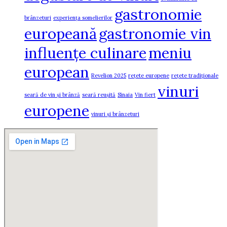
gastronomie
brânzeturi
experiența somelierilor
europeană
gastronomie vin
influențe culinare
meniu
european
Revelion 2025
rețete europene
rețete tradiționale
vinuri
seară de vin și brânză
seară reușită
Sinaia
Vin fiert
europene
vinuri și brânzeturi