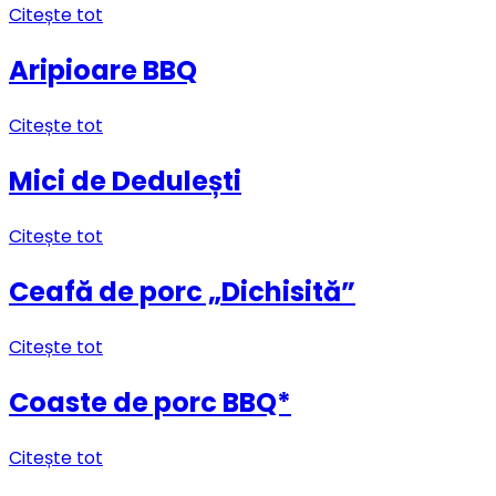
Citește tot
Aripioare BBQ
Citește tot
Mici de Dedulești
Citește tot
Ceafă de porc „Dichisită”
Citește tot
Coaste de porc BBQ*
Citește tot