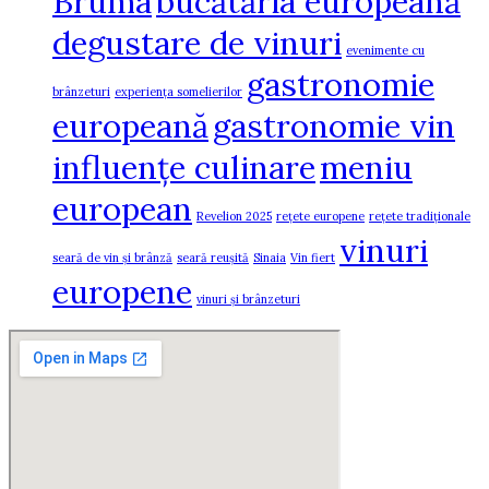
Bruma
bucătăria europeană
degustare de vinuri
evenimente cu
gastronomie
brânzeturi
experiența somelierilor
europeană
gastronomie vin
influențe culinare
meniu
european
Revelion 2025
rețete europene
rețete tradiționale
vinuri
seară de vin și brânză
seară reușită
Sinaia
Vin fiert
europene
vinuri și brânzeturi