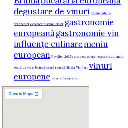
Bruma
bucătăria europeană
degustare de vinuri
evenimente cu
gastronomie
brânzeturi
experiența somelierilor
europeană
gastronomie vin
influențe culinare
meniu
european
Revelion 2025
rețete europene
rețete tradiționale
vinuri
seară de vin și brânză
seară reușită
Sinaia
Vin fiert
europene
vinuri și brânzeturi