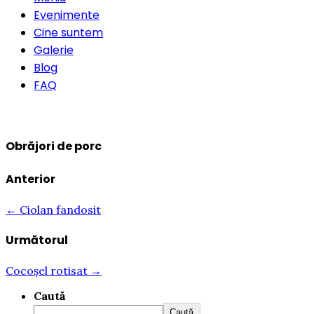
Evenimente
Cine suntem
Galerie
Blog
FAQ
Rezervă o masă
Obrăjori de porc
Anterior
← Ciolan fandosit
Următorul
Cocoșel rotisat →
Caută
Caută