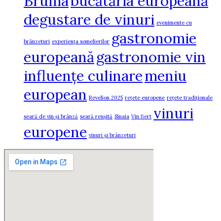
Bruma
bucătăria europeană
degustare de vinuri
evenimente cu
gastronomie
brânzeturi
experiența somelierilor
europeană
gastronomie vin
influențe culinare
meniu
european
Revelion 2025
rețete europene
rețete tradiționale
vinuri
seară de vin și brânză
seară reușită
Sinaia
Vin fiert
europene
vinuri și brânzeturi