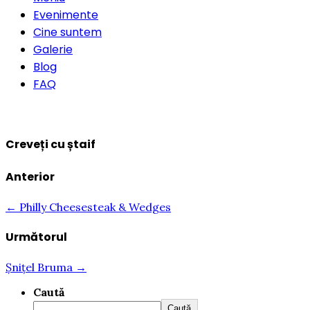
Evenimente
Cine suntem
Galerie
Blog
FAQ
Rezervă o masă
Creveți cu ștaif
Anterior
← Philly Cheesesteak & Wedges
Următorul
Șnițel Bruma →
Caută
Caută