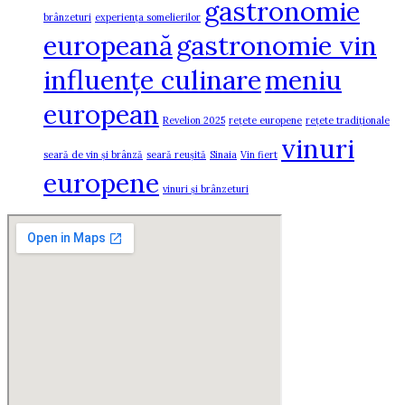
gastronomie
brânzeturi
experiența somelierilor
europeană
gastronomie vin
influențe culinare
meniu
european
Revelion 2025
rețete europene
rețete tradiționale
vinuri
seară de vin și brânză
seară reușită
Sinaia
Vin fiert
europene
vinuri și brânzeturi