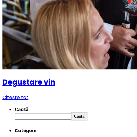
Degustare vin
Citește tot
Caută
Caută
Categorii