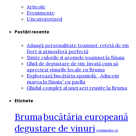
Articole
Evenimente
Uncategorized
Postări recente
Adaugă personalitate toamnei: rețetă de vin
fiert și atmosferă perfectă
Simte culorile și aromele toamnei la Sinaia
Ghid de degustare de vin: învață cum să
apreciezi vinurile locale cu Bruma
Explorează bucătăria spaniolă: „Aducem
marea la Sinaia” cu paella
Ghidul complet al unei seri reușite la Bruma
Etichete
Bruma
bucătăria europeană
degustare de vinuri
evenimente cu