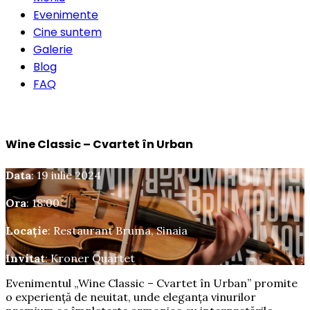
Evenimente
Cine suntem
Galerie
Blog
FAQ
Rezervă o masă
Wine Classic – Cvartet în Urban
Data
: 19 iulie 2024
Ora
: 18:00
Locație
: Restaurant Bruma, Sinaia
Invitat
: Kroner Quartet
Evenimentul „Wine Classic – Cvartet în Urban” promite
o experiență de neuitat, unde eleganța vinurilor