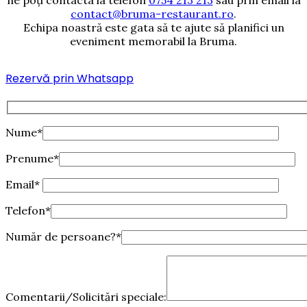
ne poți contacta la telefon
0754 213 213
sau prin email la
contact@bruma-restaurant.ro
.
Echipa noastră este gata să te ajute să planifici un
eveniment memorabil la Bruma.
Rezervă prin Whatsapp
Nume*
Prenume*
Email*
Telefon*
Număr de persoane?*
Comentarii/Solicitări speciale: