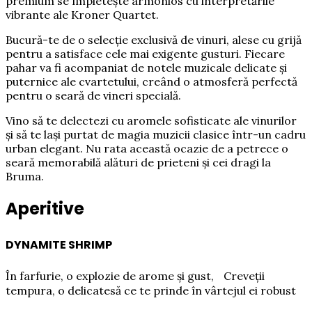
premium se împletește armonios cu interpretările
vibrante ale Kroner Quartet.
Bucură-te de o selecție exclusivă de vinuri, alese cu grijă
pentru a satisface cele mai exigente gusturi. Fiecare
pahar va fi acompaniat de notele muzicale delicate și
puternice ale cvartetului, creând o atmosferă perfectă
pentru o seară de vineri specială.
Vino să te delectezi cu aromele sofisticate ale vinurilor
și să te lași purtat de magia muzicii clasice într-un cadru
urban elegant. Nu rata această ocazie de a petrece o
seară memorabilă alături de prieteni și cei dragi la
Bruma.
Aperitive
DYNAMITE SHRIMP
În farfurie, o explozie de arome și gust, Creveții
tempura, o delicatesă ce te prinde în vârtejul ei robust