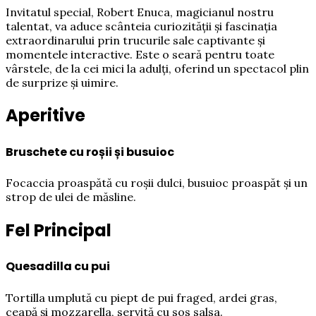
Invitatul special, Robert Enuca, magicianul nostru
talentat, va aduce scânteia curiozității și fascinația
extraordinarului prin trucurile sale captivante și
momentele interactive. Este o seară pentru toate
vârstele, de la cei mici la adulți, oferind un spectacol plin
de surprize și uimire.
Aperitive
Bruschete cu roșii și busuioc
Focaccia proaspătă cu roșii dulci, busuioc proaspăt și un
strop de ulei de măsline.
Fel Principal
Quesadilla cu pui
Tortilla umplută cu piept de pui fraged, ardei gras,
ceapă și mozzarella, servită cu sos salsa.