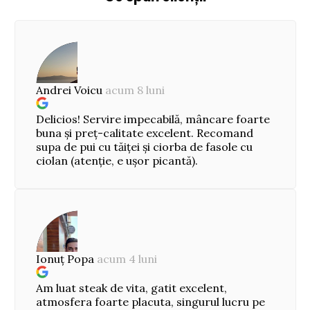
Andrei Voicu
acum 8 luni
Delicios! Servire impecabilă, mâncare foarte
buna și preț-calitate excelent. Recomand
supa de pui cu tăiței și ciorba de fasole cu
ciolan (atenție, e ușor picantă).
Ionuț Popa
acum 4 luni
Am luat steak de vita, gatit excelent,
atmosfera foarte placuta, singurul lucru pe