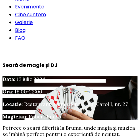
Evenimente
Cine suntem
Galerie
Blog
FAQ
Rezervă o masă
Seară de magie și DJ
Data
: 12 iulie 2024
Ora
: 18:00-22:00
Locație
: Restaurant Bruma, Sinaia, Bd. Carol I, nr. 27
Magician
: Robert Enuca
Petrece o seară diferită la Bruma, unde magia și muzica
se îmbină perfect pentru o experiență de neuitat.