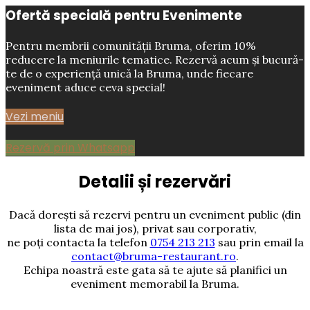
Ofertă specială pentru Evenimente
Pentru membrii comunității Bruma, oferim 10%
reducere la meniurile tematice. Rezervă acum și bucură-
te de o experiență unică la Bruma, unde fiecare
eveniment aduce ceva special!
Vezi meniu
Rezervă prin Whatsapp
Detalii și rezervări
Dacă dorești să rezervi pentru un eveniment
public (din
lista de mai jos),
privat sau corporativ,
ne poți contacta la telefon
0754 213 213
sau prin email la
contact@bruma-restaurant.ro
.
Echipa noastră este gata să te ajute să planifici un
eveniment memorabil la Bruma.