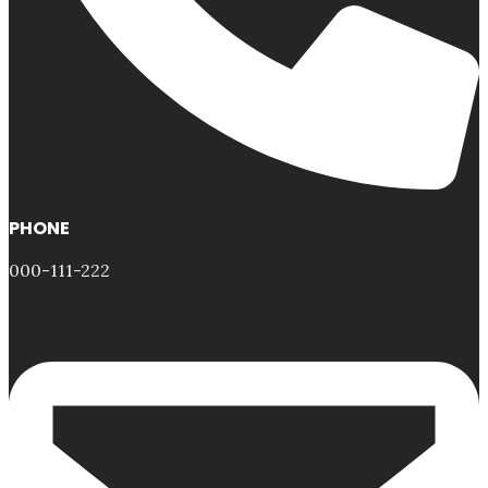
PHONE
000-111-222