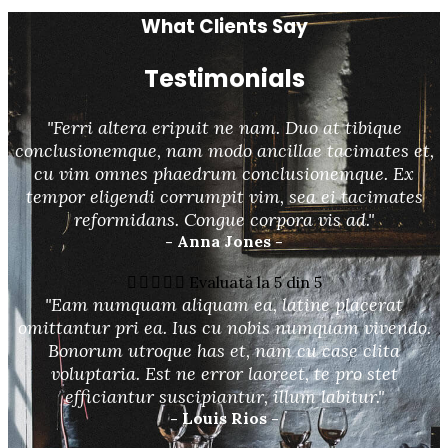
What Clients Say
Testimonials
"Ferri altera eripuit ne nam. Duo at tibique
conclusionemque, nam modo ancillae tacimates et,
cu vim omnes phaedrum conclusionemque. Ex
tempor eligendi corrumpit vim, sea ei tacimates
reformidans. Congue corpora vis ad."
- Anna Jones -





Evaluată la 5 din 5
"Eam numquam aliquam ea, latine placerat
omittantur pri ea. Ius cu nobis numquam vivendo.
Bonorum utroque has et, nam cu case clita
voluptaria. Est ne error laoreet, te pro stet
efficiantur suscipiantur, illum labitur."
- Louis Rios -