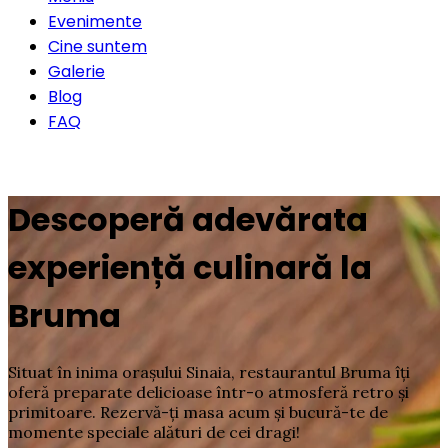
Evenimente
Cine suntem
Galerie
Blog
FAQ
Rezervă o masă
Descoperă adevărata
experiență culinară la
Bruma
Situat în inima orașului Sinaia, restaurantul Bruma îți
oferă preparate delicioase într-o atmosferă retro și
primitoare. Rezervă-ți masa acum și bucură-te de
momente speciale alături de cei dragi!