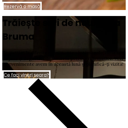
Rezervă o masă
Trăiește seri de neuitat la
Bruma
Te invităm la diferite evenimente săptămânale, de la seri
de jazz și degustări de vinuri la petreceri tematice. Vezi
ce evenimente avem în această lună și planifică-ți vizita!
Ce faci vineri seara?