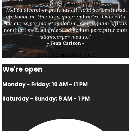





Evaluată la 5 din 5
"Mel ea diceret eripuit, has alii solet scribentur ad,
vix bonorum tincidunt quaerendum ex. Odio clita
has cu, ex per movet malorum, no nusquam officiis
nominati mea. Ad graece admodum percipitur cum
ullamcorper mea no."
- Jean Carlson -





Evaluată la 5 din 5
We're open
Monday - Friday: 10 AM - 11 PM
Saturday - Sunday: 9 AM - 1 PM