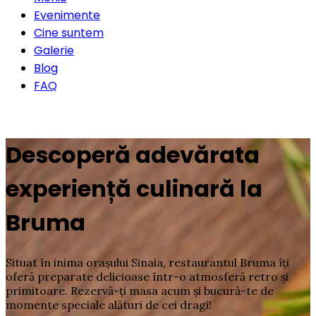
Evenimente
Cine suntem
Galerie
Blog
FAQ
Rezervă o masă
Descoperă adevărata
experiență culinară la
Bruma
Situat în inima orașului Sinaia, restaurantul Bruma îți
oferă preparate delicioase într-o atmosferă retro și
primitoare. Rezervă-ți masa acum și bucură-te de
momente speciale alături de cei dragi!