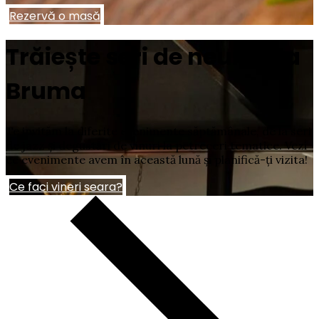
Rezervă o masă
Trăiește seri de neuitat la
Bruma
Te invităm la diferite evenimente săptămânale, de la seri
de jazz și degustări de vinuri la petreceri tematice. Vezi
ce evenimente avem în această lună și planifică-ți vizita!
Ce faci vineri seara?